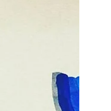
Seguro que estás de acuerdo conmigo en
que a todos nos encanta tener pleno
control de nuestras circunstancias y si
fuera posible poderlas...