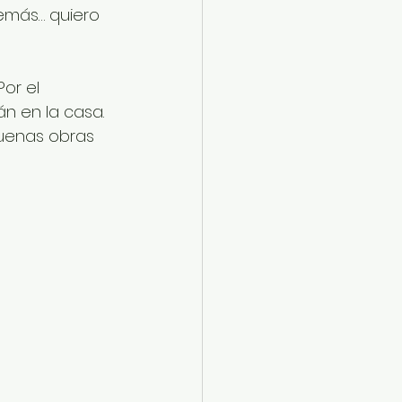
emás… quiero 
or el 
n en la casa. 
buenas obras 