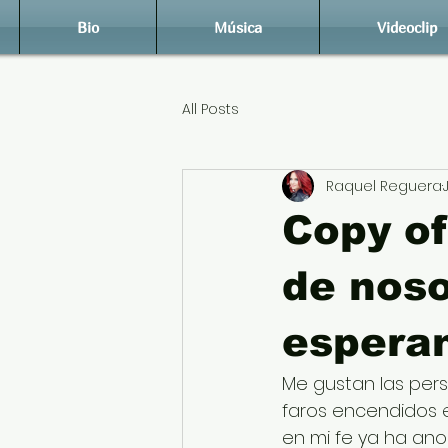
Bio
Música
Videoclip
All Posts
Raquel Reguera
Copy of
de noso
espera
Me gustan las pers
faros encendidos 
en mi fe ya ha anoc