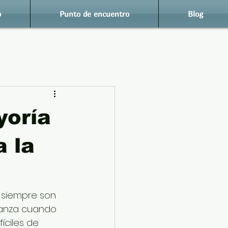
o
Punto de encuentro
Blog
yoría
 la
 siempre son 
ranza cuando 
íciles de 